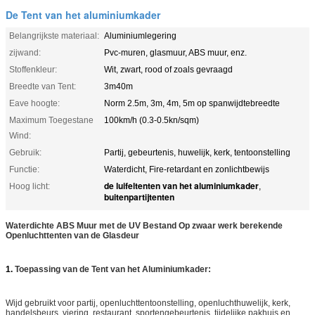
De Tent van het aluminiumkader
Belangrijkste materiaal:
Aluminiumlegering
zijwand:
Pvc-muren, glasmuur, ABS muur, enz.
Stoffenkleur:
Wit, zwart, rood of zoals gevraagd
Breedte van Tent:
3m40m
Eave hoogte:
Norm 2.5m, 3m, 4m, 5m op spanwijdtebreedte
Maximum Toegestane
100km/h (0.3-0.5kn/sqm)
Wind:
Gebruik:
Partij, gebeurtenis, huwelijk, kerk, tentoonstelling
Functie:
Waterdicht, Fire-retardant en zonlichtbewijs
de luifeltenten van het aluminiumkader
Hoog licht:
,
buitenpartijtenten
Waterdichte ABS Muur met de UV Bestand Op zwaar werk berekende
Openluchttenten van de Glasdeur
1.
Toepassing van de Tent van het Aluminiumkader:
Wijd gebruikt voor partij, openluchttentoonstelling, openluchthuwelijk, kerk,
handelsbeurs, viering, restaurant, sportengebeurtenis, tijdelijke pakhuis en