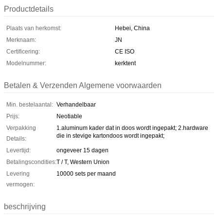
Productdetails
Plaats van herkomst:
Hebei, China
Merknaam:
JN
Certificering:
CE ISO
Modelnummer:
kerktent
Betalen & Verzenden Algemene voorwaarden
Min. bestelaantal:
Verhandelbaar
Prijs:
Neotiable
Verpakking
1.aluminum kader dat in doos wordt ingepakt; 2.hardware
die in stevige kartondoos wordt ingepakt;
Details:
Levertijd:
ongeveer 15 dagen
Betalingscondities:
T / T, Western Union
Levering
10000 sets per maand
vermogen:
beschrijving