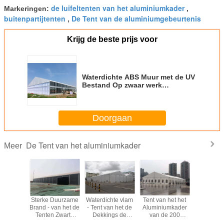
de luifeltenten van het aluminiumkader
Markeringen:
,
buitenpartijtenten
De Tent van de aluminiumgebeurtenis
,
Krijg de beste prijs voor
Waterdichte ABS Muur met de UV
Bestand Op zwaar werk
berekende Openluchttenten van
de Glasdeur
Doorgaan
De Tent van het aluminiumkader
Meer
cht het
Sterke Duurzame
Waterdichte vlam
Tent van het het
Openl
stenten
Brand - van het de
- Tent van het de
Aluminiumkader
Waterdic
 het
Tenten Zwarte
Dekkings de
van de 200
Bestand 
umkader,
Aluminium van de
Grote Pakhuis van
Mensen de Witte
Luifelten