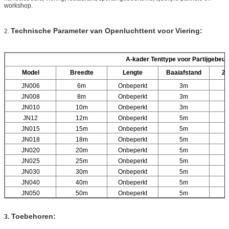
workshop.
Technische Parameter van Openluchttent voor Viering:
2.
A-kader Tenttype voor Partijgebeur
Model
Breedte
Lengte
Baaiafstand
Zi
JN006
6m
Onbeperkt
3m
JN008
8m
Onbeperkt
3m
JN010
10m
Onbeperkt
3m
JN12
12m
Onbeperkt
5m
JN015
15m
Onbeperkt
5m
JN018
18m
Onbeperkt
5m
JN020
20m
Onbeperkt
5m
JN025
25m
Onbeperkt
5m
JN030
30m
Onbeperkt
5m
JN040
40m
Onbeperkt
5m
JN050
50m
Onbeperkt
5m
Toebehoren:
3.