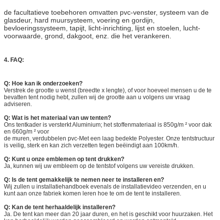
de facultatieve toebehoren omvatten pvc-venster, systeem van de
glasdeur, hard muursysteem, voering en gordijn,
bevloeringssysteem, tapijt, licht-inrichting, lijst en stoelen, lucht-
voorwaarde, grond, dakgoot, enz. die het verankeren.
4.
FAQ:
Q: Hoe kan ik onderzoeken?
Verstrek de grootte u wenst (breedte x lengte), of voor hoeveel mensen u de te
bevatten tent nodig hebt, zullen wij de grootte aan u volgens uw vraag
adviseren.
Q: Wat is het materiaal van uw tenten?
Ons tentkader is versterkt Aluminium; het stoffenmateriaal is 850g/m ² voor dak
en 660g/m ² voor
de muren, verdubbelen pvc-Met een laag bedekte Polyester. Onze tentstructuur
is veilig, sterk en kan zich verzetten tegen beëindigt aan 100km/h.
Q: Kunt u onze emblemen op tent drukken?
Ja, kunnen wij uw embleem op de tentstof volgens uw vereiste drukken.
Q: Is de tent gemakkelijk te nemen neer te installeren en?
Wij zullen u installatiehandboek evenals de installatievideo verzenden, en u
kunt aan onze fabriek komen leren hoe te om de tent te installeren.
Q: Kan de tent herhaaldelijk installeren?
Ja. De tent kan meer dan 20 jaar duren, en het is geschikt voor huurzaken. Het