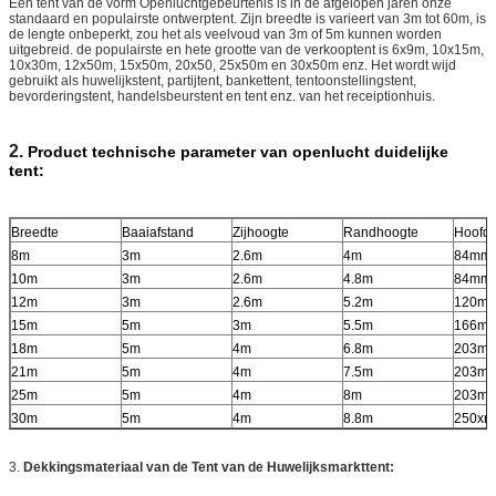
Een tent van de vorm Openluchtgebeurtenis is in de afgelopen jaren onze
standaard en populairste ontwerptent. Zijn breedte is varieert van 3m tot 60m, is
de lengte onbeperkt, zou het als veelvoud van 3m of 5m kunnen worden
uitgebreid. de populairste en hete grootte van de verkooptent is 6x9m, 10x15m,
10x30m, 12x50m, 15x50m, 20x50, 25x50m en 30x50m enz. Het wordt wijd
gebruikt als huwelijkstent, partijtent, bankettent, tentoonstellingstent,
bevorderingstent, handelsbeurstent en tent enz. van het receiptionhuis.
2.
Product technische parameter van openlucht duidelijke
tent:
Breedte
Baaiafstand
Zijhoogte
Randhoogte
Hoofdp
8m
3m
2.6m
4m
84mm
10m
3m
2.6m
4.8m
84mm
12m
3m
2.6m
5.2m
120m
15m
5m
3m
5.5m
166m
18m
5m
4m
6.8m
203m
21m
5m
4m
7.5m
203m
25m
5m
4m
8m
203m
30m
5m
4m
8.8m
250x
3.
Dekkingsmateriaal van de Tent van de Huwelijksmarkttent: