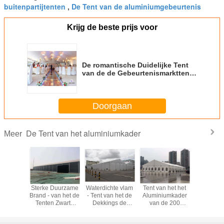
buitenpartijtenten
De Tent van de aluminiumgebeurtenis
,
Krijg de beste prijs voor
De romantische Duidelijke Tent
van de de Gebeurtenismarkttent
van het Spanwijdtehuwelijk met
Zijwandgordijn
Doorgaan
De Tent van het aluminiumkader
Meer
cht het
Sterke Duurzame
Waterdichte vlam
Tent van het het
Openl
stenten
Brand - van het de
- Tent van het de
Aluminiumkader
Waterdic
 het
Tenten Zwarte
Dekkings de
van de 200
Bestand 
umkader,
Aluminium van de
Grote Pakhuis van
Mensen de Witte
Luifelten
 van de
vertragersopslag
vertragerspvc
Legering
200 Mens