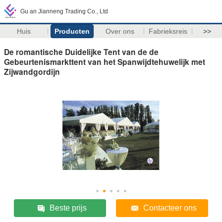
Gu an Jianneng Trading Co., Ltd
Huis
Producten
Over ons
Fabrieksreis
>>
De romantische Duidelijke Tent van de de
Gebeurtenismarkttent van het Spanwijdtehuwelijk met
Zijwandgordijn
Beste prijs
Contacteer ons