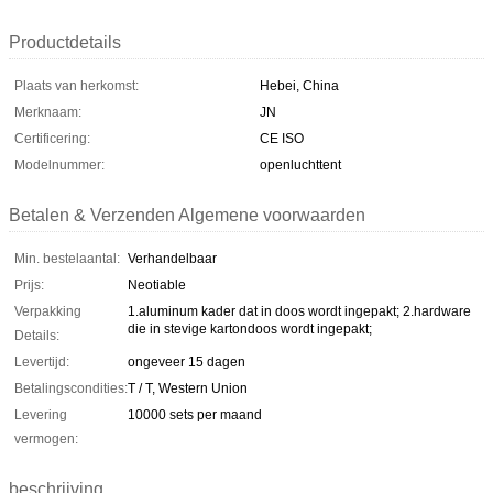
Productdetails
Plaats van herkomst:
Hebei, China
Merknaam:
JN
Certificering:
CE ISO
Modelnummer:
openluchttent
Betalen & Verzenden Algemene voorwaarden
Min. bestelaantal:
Verhandelbaar
Prijs:
Neotiable
Verpakking
1.aluminum kader dat in doos wordt ingepakt; 2.hardware
die in stevige kartondoos wordt ingepakt;
Details:
Levertijd:
ongeveer 15 dagen
Betalingscondities:
T / T, Western Union
Levering
10000 sets per maand
vermogen:
beschrijving