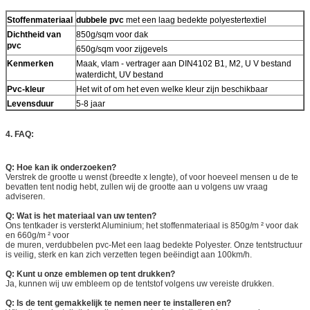
Stoffenmateriaal
dubbele pvc
met een laag bedekte polyestertextiel
Dichtheid van
850g/sqm voor dak
pvc
650g/sqm voor zijgevels
Kenmerken
Maak, vlam - vertrager aan DIN4102 B1, M2, U V bestand
waterdicht, UV bestand
Pvc-kleur
Het wit of om het even welke kleur zijn beschikbaar
Levensduur
5-8 jaar
4. FAQ:
Q: Hoe kan ik onderzoeken?
Verstrek de grootte u wenst (breedte x lengte), of voor hoeveel mensen u de te
bevatten tent nodig hebt, zullen wij de grootte aan u volgens uw vraag
adviseren.
Q: Wat is het materiaal van uw tenten?
Ons tentkader is versterkt Aluminium; het stoffenmateriaal is 850g/m ² voor dak
en 660g/m ² voor
de muren, verdubbelen pvc-Met een laag bedekte Polyester. Onze tentstructuur
is veilig, sterk en kan zich verzetten tegen beëindigt aan 100km/h.
Q: Kunt u onze emblemen op tent drukken?
Ja, kunnen wij uw embleem op de tentstof volgens uw vereiste drukken.
Q: Is de tent gemakkelijk te nemen neer te installeren en?