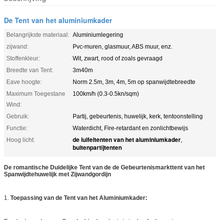
De Tent van het aluminiumkader
Belangrijkste materiaal:
Aluminiumlegering
zijwand:
Pvc-muren, glasmuur, ABS muur, enz.
Stoffenkleur:
Wit, zwart, rood of zoals gevraagd
Breedte van Tent:
3m40m
Eave hoogte:
Norm 2.5m, 3m, 4m, 5m op spanwijdtebreedte
Maximum Toegestane
100km/h (0.3-0.5kn/sqm)
Wind:
Gebruik:
Partij, gebeurtenis, huwelijk, kerk, tentoonstelling
Functie:
Waterdicht, Fire-retardant en zonlichtbewijs
de luifeltenten van het aluminiumkader
Hoog licht:
,
buitenpartijtenten
De romantische Duidelijke Tent van de de Gebeurtenismarkttent van het
Spanwijdtehuwelijk met Zijwandgordijn
1.
Toepassing van de Tent van het Aluminiumkader: