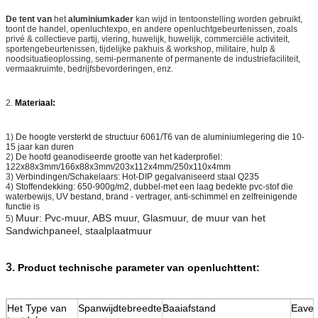
De tent van
het
aluminiumkader
kan wijd in tentoonstelling worden gebruikt,
toont de handel, openluchtexpo, en andere openluchtgebeurtenissen, zoals
privé & collectieve partij, viering, huwelijk, huwelijk, commerciële activiteit,
sportengebeurtenissen, tijdelijke pakhuis & workshop, militaire, hulp &
noodsituatieoplossing, semi-permanente of permanente de industriefaciliteit,
vermaakruimte, bedrijfsbevorderingen, enz.
2.
Materiaal:
1)
De hoogte versterkt de structuur 6061/T6 van de aluminiumlegering die 10-
15 jaar kan duren
2)
De hoofd geanodiseerde grootte van het kaderprofiel:
122x88x3mm/166x88x3mm/203x112x4mm/250x110x4mm
3)
Verbindingen/Schakelaars: Hot-DIP gegalvaniseerd staal Q235
4)
Stoffendekking: 650-900g/m2, dubbel-met een laag bedekte pvc-stof die
waterbewijs, UV bestand, brand - vertrager, anti-schimmel en zelfreinigende
functie is
Muur: Pvc-muur, ABS muur, Glasmuur, de muur van het
5)
Sandwichpaneel, staalplaatmuur
3.
Product technische parameter van openluchttent:
Het Type van
Spanwijdtebreedte
Baaiafstand
Eave 