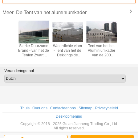
De Tent van het aluminiumkader
Meer
cht het
Sterke Duurzame
Waterdichte vlam
Tent van het het
Openl
stenten
Brand - van het de
- Tent van het de
Aluminiumkader
Waterdic
 het
Tenten Zwarte
Dekkings de
van de 200
Bestand 
umkader,
Aluminium van de
Grote Pakhuis van
Mensen de Witte
Luifelten
 van de
vertragersopslag
vertragerspvc
Legering
200 Mens
sopslag
het Kader
voor Storaging
Openlucht voor
Gebeur
Veranderingstaal
Hoge
Industriële Tent
Kerk of Andere
verzam
iteit
Gebeurtenis
Thuis
|
Over ons
|
Contacteer ons
|
Sitemap
|
Privacybeleid
Desktopmening
Copyright © 2018 - 2025 Gu an Jianneng Trading Co., Ltd.
All rights reserved.