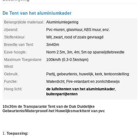
De Tent van het aluminiumkader
Belangrijkste materiaal:
Aluminiumlegering
zijwand:
Pvc-muren, glasmuur, ABS muur, enz.
Stoffenkleur:
Wit, zwart, rood of zoals gevraagd
Breedte van Tent:
3m40m
Eave hoogte:
Norm 2.5m, 3m, 4m, 5m op spanwijdtebreedte
Maximum Toegestane
100km/h (0.3-0.5kn/sqm)
Wind:
Gebruik:
Partij, gebeurtenis, huwelijk, kerk, tentoonstelling
Functie:
Waterdicht, Fire-retardant en zonlichtbewijs
de luifeltenten van het aluminiumkader
Hoog licht:
,
buitenpartijtenten
10x30m de Transparante Tent van de Dak Duidelijke
Gebeurtenis/Waterprooof-het Huwelijksmarkttent van pvc
1.
Toepassing: