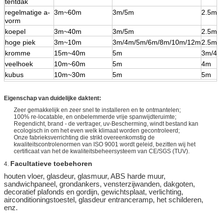
tentdak
regelmatige a-
3m~60m
3m/5m
2.5m
vorm
koepel
3m~40m
3m/5m
2.5m
hoge piek
3m~10m
3m/4m/5m/6m/8m/10m/12m
2.5m/
kromme
15m~40m
5m
3m/4
veelhoek
10m~60m
5m
4m
kubus
10m~30m
5m
5m
Eigenschap van duidelijke daktent:
Zeer gemakkelijk en zeer snel te installeren en te ontmantelen;
100% re-locatable, en onbelemmerde vrije spanwijdteruimte;
Regendicht, brand - de vertrager, uv-Bescherming, windt bestand kan
ecologisch in om het even welk klimaat worden gecontroleerd;
Onze fabrieksverrichting die
strikt
overeenkomstig de
kwaliteitscontrolenormen van ISO 9001 wordt geleid, bezitten wij het
certificaat van
het de
kwaliteitsbeheersysteem van CE/SGS (TUV)
.
Facultatieve toebehoren
4.
houten vloer, glasdeur, glasmuur, ABS harde muur,
sandwichpaneel, grondankers, vensterzijwanden, dakgoten,
decoratief plafonds en gordijn, gewichtsplaat, verlichting,
airconditioningstoestel, glasdeur entranceramp, het schilderen,
enz.