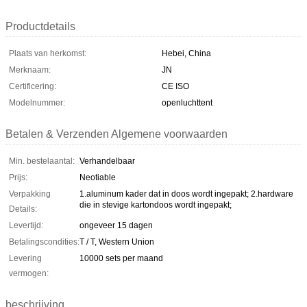
Productdetails
Plaats van herkomst:
Hebei, China
Merknaam:
JN
Certificering:
CE ISO
Modelnummer:
openluchttent
Betalen & Verzenden Algemene voorwaarden
Min. bestelaantal:
Verhandelbaar
Prijs:
Neotiable
Verpakking
1.aluminum kader dat in doos wordt ingepakt; 2.hardware
die in stevige kartondoos wordt ingepakt;
Details:
Levertijd:
ongeveer 15 dagen
Betalingscondities:
T / T, Western Union
Levering
10000 sets per maand
vermogen:
beschrijving