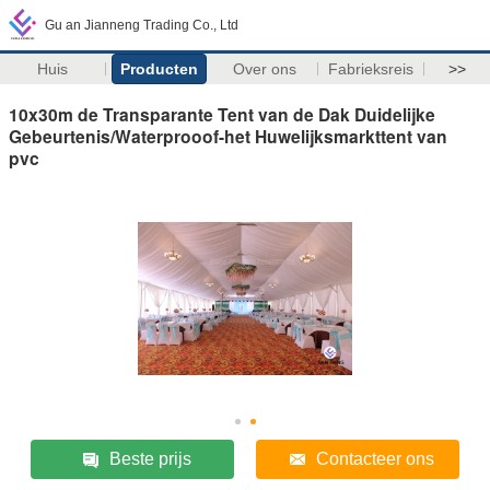
Gu an Jianneng Trading Co., Ltd
Huis
Producten
Over ons
Fabrieksreis
>>
10x30m de Transparante Tent van de Dak Duidelijke
Gebeurtenis/Waterprooof-het Huwelijksmarkttent van
pvc
Beste prijs
Contacteer ons