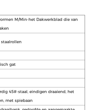
 vormen M/Min-het Dakwerkblad die van
aken
staalrollen
tisch gat
ig 45#-staal, eindigen draaiend, het
en, met spiebaan
 draaibank, gedoofde en aangemaakte