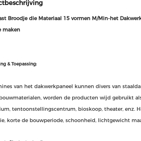
tbeschrijving
st Broodje die Materiaal 15 vormen M/Min-het Dakwer
e maken
ing & Toepassing:
ines van het dakwerkpaneel kunnen divers van staalda
bouwmaterialen, worden de producten wijd gebruikt als 
m, tentoonstellingscentrum, bioskoop, theater, enz. He
atie, korte de bouwperiode, schoonheid, lichtgewicht m