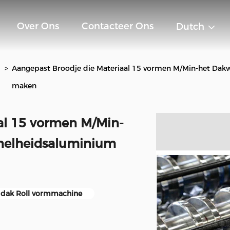
Over Ons
Contacteer Ons
Dutch
>
Aangepast Broodje die Materiaal 15 vormen M/Min-het Dak
maken
al 15 vormen M/Min-
Snelheidsaluminium
 dak Roll vormmachine