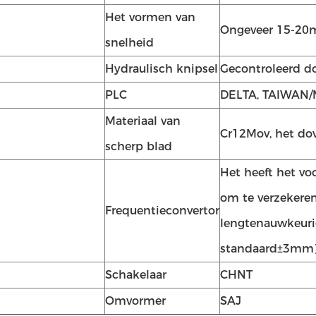
Het vormen van
Ongeveer 15-20
snelheid
Hydraulisch knipsel
Gecontroleerd d
PLC
DELTA, TAIWAN/M
Materiaal van
Cr12Mov, het do
scherp blad
Het heeft het vo
om te verzekere
Frequentieconvertor
lengtenauwkeurig
standaard±3mm)
Schakelaar
CHNT
Omvormer
SAJ