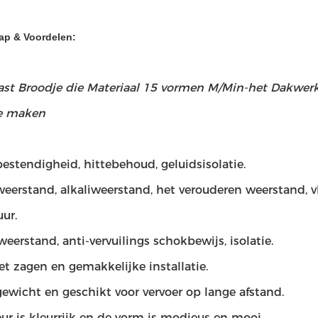
ap & Voordelen:
st Broodje die Materiaal 15 vormen M/Min-het Dakwer
e maken
bestendigheid, hittebehoud, geluidsisolatie.
weerstand, alkaliweerstand, het verouderen weerstand, 
ur.
eerstand, anti-vervuilings schokbewijs, isolatie.
het zagen en gemakkelijke installatie.
gewicht en geschikt voor vervoer op lange afstand.
eur is kleurrijk en de vorm is modieus en mooi.