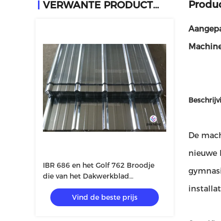
Produc
VERWANTE PRODUCTEN
Aangepa
Machin
Beschrijv
De mach
nieuwe 
IBR 686 en het Golf 762 Broodje
gymnasiu
die van het Dakwerkblad
Machine4kw Macht vormen
install
Vind de beste prijs