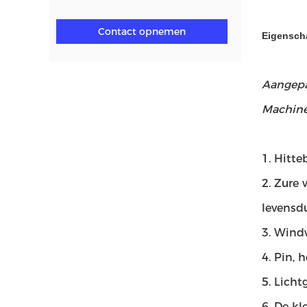
Contact opnemen
Eigensch
Aangepa
Machin
1. Hitte
2. Zure 
levensdu
3. Windw
4. Pin, 
5. Licht
6. De kl