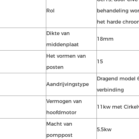
Rol
behandeling word
het harde chroo
Dikte van
18mm
middenplaat
Het vormen van
15
posten
Dragend model 6
Aandrijvingstype
verbinding
Vermogen van
11kw met Cirkel
hoofdmotor
Macht van
5.5kw
pomppost