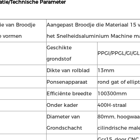
catie/Technische Parameter
e van Broodje
Aangepast Broodje die Materiaal 15
e vormen
het Snelheidsaluminium Machine m
Geschikte
PPGI/PPGL/GI/GL 
grondstof
Dikte van rolblad
13mm
Ponsenapparaat
rond gat of ellip
Efficiënte breedte
100300mm
Onder kader
400H-straal
Diameter van
80mm, hoogwaard
Grondschacht
cilindrische mal
Gcr15, door CNC