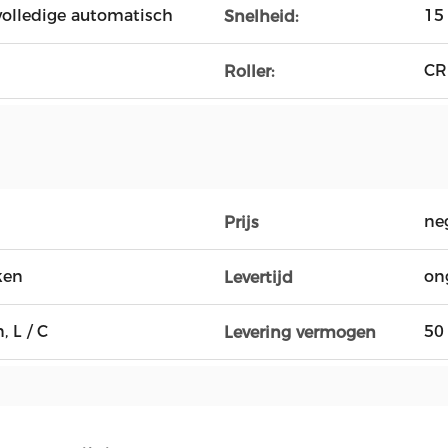
 volledige automatisch
15
Snelheid:
CR
Roller:
ne
Prijs
ken
on
Levertijd
, L / C
50
Levering vermogen