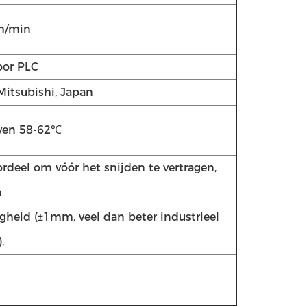
m/min
oor PLC
itsubishi, Japan
ven 58-62℃
ordeel om vóór het snijden te vertragen,
n
heid (±1mm, veel dan beter industrieel
.