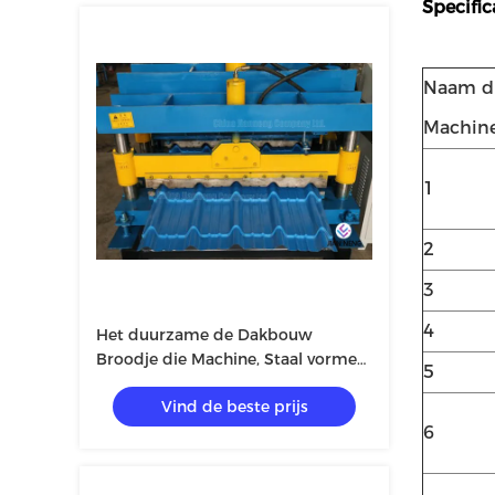
Specifi
Naam di
Machin
1
2
3
4
Het duurzame de Dakbouw
Broodje die Machine, Staal vormen
5
kleurde Verglaasde Tegel Makend
Vind de beste prijs
Machine
6