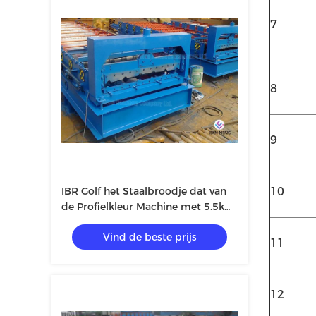
7
8
9
IBR Golf het Staalbroodje dat van
10
de Profielkleur Machine met 5.5kw-
Frequentieconvertor vormt
Vind de beste prijs
11
12