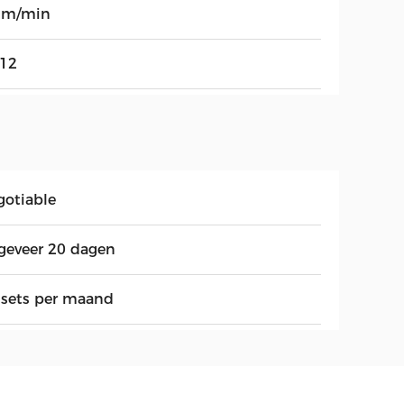
 m/min
12
gotiable
geveer 20 dagen
 sets per maand