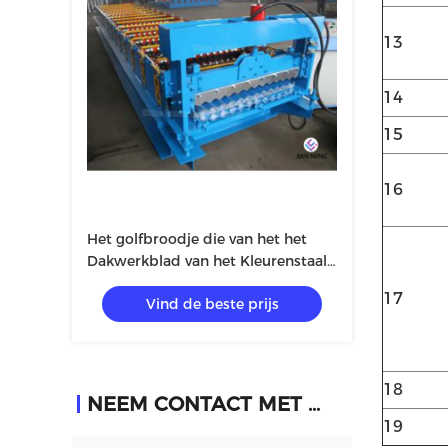
13
14
15
16
Het golfbroodje die van het het
Dakwerkblad van het Kleurenstaal
Machine 8~12m/min vormen
17
Vind de beste prijs
18
NEEM CONTACT MET ONS OP
19