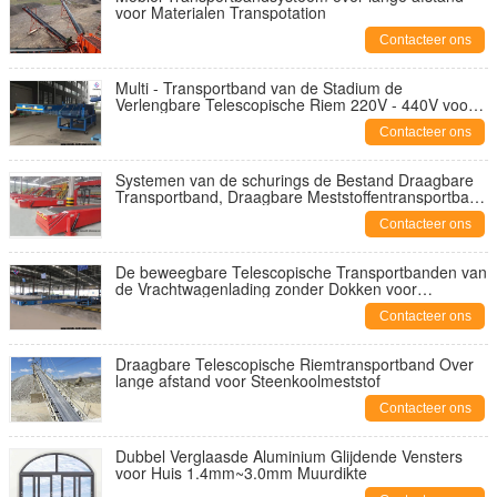
voor Materialen Transpotation
Contacteer ons
Multi - Transportband van de Stadium de
Verlengbare Telescopische Riem 220V - 440V voor
Mijnbouw
Contacteer ons
Systemen van de schurings de Bestand Draagbare
Transportband, Draagbare Meststoffentransportband
Over lange afstand
Contacteer ons
De beweegbare Telescopische Transportbanden van
de Vrachtwagenlading zonder Dokken voor
Kartonsdozen doet Pakketten in zakken
Contacteer ons
Draagbare Telescopische Riemtransportband Over
lange afstand voor Steenkoolmeststof
Contacteer ons
Dubbel Verglaasde Aluminium Glijdende Vensters
voor Huis 1.4mm~3.0mm Muurdikte