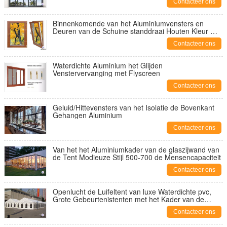
Contacteer ons
Binnenkomende van het Aluminiumvensters en
Deuren van de Schuine standdraai Houten Kleur met
Poederdeklaag
Contacteer ons
Waterdichte Aluminium het Glijden
Venstervervanging met Flyscreen
Contacteer ons
Geluid/Hittevensters van het Isolatie de Bovenkant
Gehangen Aluminium
Contacteer ons
Van het het Aluminiumkader van de glaszijwand van
de Tent Modieuze Stijl 500-700 de Mensencapaciteit
Contacteer ons
Openlucht de Luifeltent van luxe Waterdichte pvc,
Grote Gebeurtenistenten met het Kader van de
Aluminiumlegering
Contacteer ons