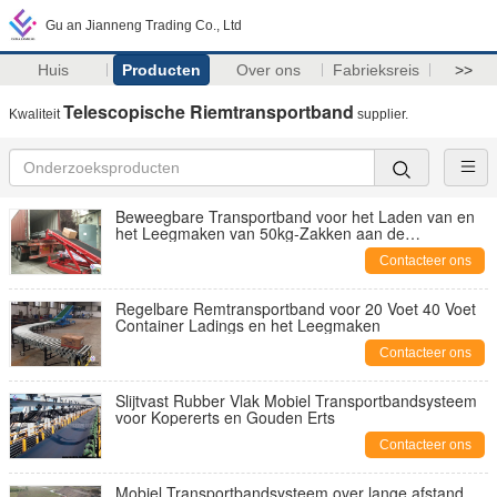
Gu an Jianneng Trading Co., Ltd
Huis
Producten
Over ons
Fabrieksreis
>>
Telescopische Riemtransportband
Kwaliteit
supplier.
Beweegbare Transportband voor het Laden van en
het Leegmaken van 50kg-Zakken aan de
Aanhangwagens van Vrachtwagenscontainers
Contacteer ons
Regelbare Remtransportband voor 20 Voet 40 Voet
Container Ladings en het Leegmaken
Contacteer ons
Slijtvast Rubber Vlak Mobiel Transportbandsysteem
voor Kopererts en Gouden Erts
Contacteer ons
Mobiel Transportbandsysteem over lange afstand