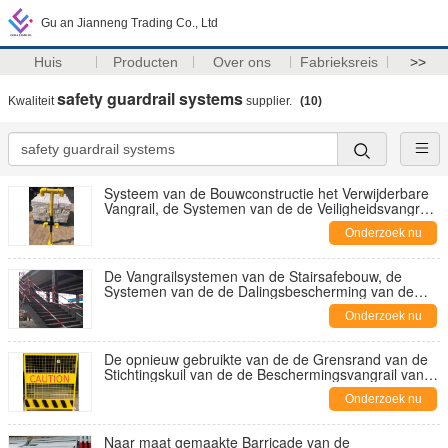
Gu an Jianneng Trading Co., Ltd
Huis
Producten
Over ons
Fabrieksreis
>>
safety guardrail systems
Kwaliteit
supplier.
(10)
Systeem van de Bouwconstructie het Verwijderbare
Vangrail, de Systemen van de de Veiligheidsvangrail
van de Trapgrens
Onderzoek nu
De Vangrailsystemen van de Stairsafebouw, de
Systemen van de de Dalingsbescherming van de
Metaalvangrail
Onderzoek nu
De opnieuw gebruikte van de de Grensrand van de
Stichtingskuil van de de Beschermingsvangrail van
de de Yardscheiding Zuivere Kleur
Onderzoek nu
Naar maat gemaakte Barricade van de