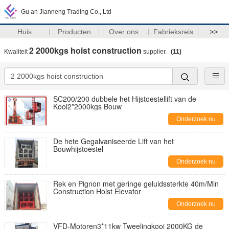
Gu an Jianneng Trading Co., Ltd
Huis
Producten
Over ons
Fabrieksreis
>>
2 2000kgs hoist construction
Kwaliteit
supplier.
(11)
SC200/200 dubbele het Hijstoestellift van de
Kooi2*2000kgs Bouw
Onderzoek nu
De hete Gegalvaniseerde Lift van het
Bouwhijstoestel
Onderzoek nu
Rek en Pignon met geringe geluidssterkte 40m/Min
Construction Hoist Elevator
Onderzoek nu
VFD-Motoren3*11kw Tweelingkooi 2000KG de