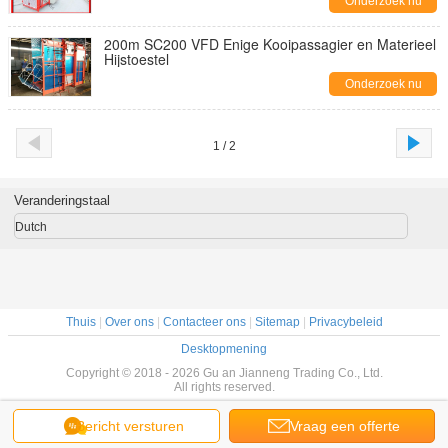
Onderzoek nu
200m SC200 VFD Enige Kooipassagier en Materieel
Hijstoestel
Onderzoek nu
1 / 2
Veranderingstaal
Dutch
Thuis
|
Over ons
|
Contacteer ons
|
Sitemap
|
Privacybeleid
Desktopmening
Copyright © 2018 - 2026 Gu an Jianneng Trading Co., Ltd.
All rights reserved.
Bericht versturen
Vraag een offerte